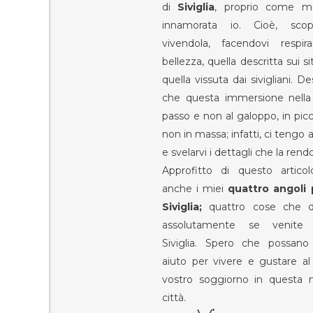
di
Siviglia
, proprio come 
innamorata io. Cioè, sco
vivendola, facendovi respi
bellezza, quella descritta sui si
quella vissuta dai sivigliani. De
che questa immersione nella c
passo e non al galoppo, in picc
non in massa; infatti, ci tengo 
e svelarvi i dettagli che la rend
Approfitto di questo articol
anche i miei
quattro angoli p
Siviglia;
quattro cose che d
assolutamente se venite 
Siviglia. Spero che possan
aiuto per vivere e gustare al
vostro soggiorno in questa m
città.