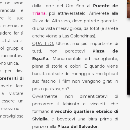
me ne sono
dalla Torre del Oro fino al
Puente de
prendola e
Triana
, poi attraversatelo. Arriverete alla
rare la sua
Plaza del Altozano, dove potrete godrete
ti internet e
di una vista meravigliosa, da foto! (e sarete
sidero far sì
anche vicino a Las Golondrinas).
ittà sia al
QUATTRO.
Ultimo, ma più importante di
oli gruppi e
tutti, non perdetevi
Plaza de
a raccontarvi
España
. Monumentale ed accogliente,
ono unica.
piena di storia e colori. E quando viene
o per dirvi
baciata dal sole del meriggio si moltiplica il
referiti di
suo fascino. I film non vengono girati in
ovete fare
posti qualsiasi, no?
a visitare
Ovviamente, non dimenticatevi di
o essere un
percorrere il labirinto di vicoletti che
 massimo il
formano il
vecchio quartiere ebraico di
eravigliosa
Siviglia
, e bevetevi una birra prima di
pranzo nella
Plaza del Salvador
.