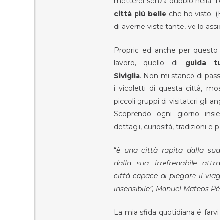
metterei senza dubbio nella
T
città più belle
che ho visto. (
di averne viste tante, ve lo assic
Proprio ed anche per questo
lavoro, quello di
guida tu
Siviglia
. Non mi stanco di pas
i vicoletti di questa città, m
piccoli gruppi di visitatori gli ang
Scoprendo ogni giorno insi
dettagli, curiosità, tradizioni e p
“
è una città rapita dalla sua
dalla sua irrefrenabile attr
città capace di piegare il via
insensibile”, Manuel Mateos Pé
La mia sfida quotidiana é farv