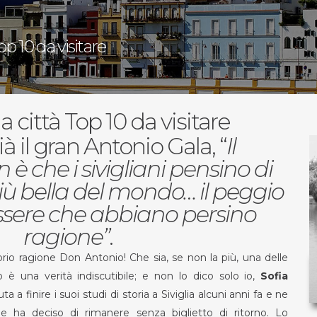
Top 10 da visitare
a città Top 10 da visitare
à il gran Antonio Gala, “
Il
 che i sivigliani pensino di
più bella del mondo… il peggio
ssere che abbiano persino
ragione”
.
io ragione Don Antonio! Che sia, se non la più, una delle
 è una verità indiscutibile; e non lo dico solo io,
Sofia
ta a finire i suoi studi di storia a Siviglia alcuni anni fa e ne
he ha deciso di rimanere senza biglietto di ritorno. Lo