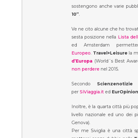
sostengono anche varie pubbli
10”
.
Ve ne cito alcune che ho trovat
sesta posizione nella
Lista del
ed Amsterdam permet
Europeo
.
Travel+Leisure
la m
d’Europa
(World´s Best Award
non perdere
nel 2015.
Secondo
Scienzenotizie
per
SiViaggia.it
ed
EurOpinion
Inoltre, è la quarta città più po
livello nazionale ed uno dei p
Genova).
Per me Siviglia è una città s