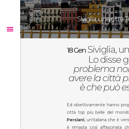
Siviglia, una città 
Siviglia, un
18 Gen
Lo disse gi
problema non è
avere la città 
è che può e
Ed obiettivamente hanno propr
città top più belle del mondo
Persiani
, un’italiana che è venu
è rimasta così affascinata c