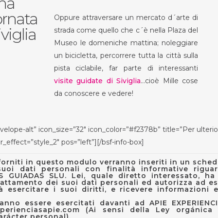
una
ornata
Oppure attraversare un mercato d´arte di
iviglia
strada come quello che c´è nella Plaza del
Museo le domeniche mattina; noleggiare
un bicicletta, percorrere tutta la città sulla
pista ciclabile, far parte di interessanti
visite guidate di Siviglia
…cioè Mille cose
da conoscere e vedere!
elope-alt” icon_size=”32″ icon_color=”#f2378b” title=”Per ulteriori
_effect=”style_2″ pos=”left”][/bsf-info-box]
orniti in questo modulo verranno inseriti in un scheda
suoi dati personali con finalità informative rigua
GUIADAS SLU. Lei, quale diretto interessato, ha il
rattamento dei suoi dati personali ed autorizza ad es
 esercitare i suoi diritti, e ricevere informazioni 
otranno essere esercitati davanti ad APIE EXPERIEN
perienciasapie.com
(Ai sensi della Ley orgánica
rácter personal).