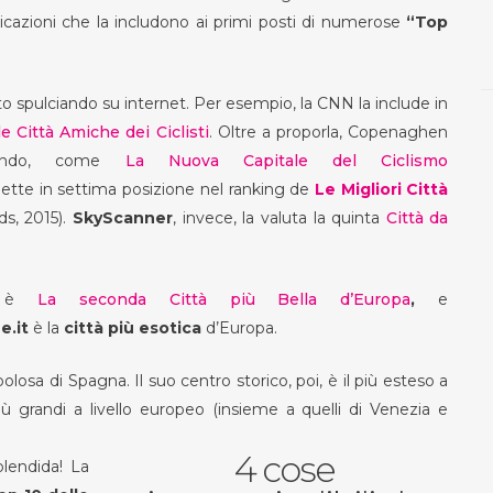
cazioni che la includono ai primi posti di numerose
“Top
o spulciando su internet. Per esempio, la CNN la include in
le Città Amiche dei Ciclisti
. Oltre a proporla, Copenaghen
tendo, come
La Nuova Capitale del Ciclismo
ette in settima posizione nel ranking de
Le Migliori Città
s, 2015).
SkyScanner
, invece, la valuta la quinta
Città da
è
La seconda Città più Bella d’Europa
,
e
e.it
è la
città più esotica
d’Europa.
polosa di Spagna. Il suo centro storico, poi, è il più esteso a
iù grandi a livello europeo (insieme a quelli di Venezia e
4 cose
plendida! La