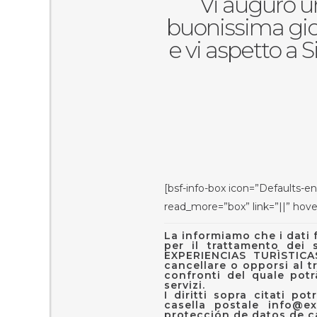
Vi auguro 
buonissima gi
e vi aspetto a S
[bsf-info-box icon=”Defaults-env
read_more=”box” link=”||” hover
La informiamo che i dati f
per il trattamento dei 
EXPERIENCIAS TURÌSTICAS 
cancellare o opporsi al t
confronti del quale potrà
servizi.
I diritti sopra citati p
casella postale
info@ex
protección de datos de ca