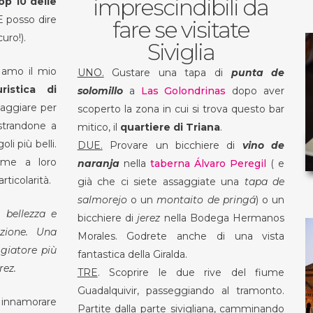
imprescindibili da
op 10 delle
E posso dire
fare se visitate
uro!).
Siviglia
 amo il mio
UNO.
Gustare una tapa di
punta de
ristica di
solomillo
a
Las Golondrinas
dopo aver
saggiare per
scoperto la zona in cui si trova questo bar
ostrandone a
mitico, il
quartiere di Triana
.
oli più belli.
DUE.
Provare un bicchiere di
vino de
eme a loro
naranja
nella
taberna Álvaro Peregil
( e
articolarità.
già che ci siete assaggiate una
tapa de
salmorejo
o un
montaito de pringá
) o un
 bellezza e
bicchiere di
jerez
nella Bodega Hermanos
azione. Una
Morales. Godrete anche di una vista
ggiatore più
fantastica della Giralda.
rez.
TRE
. Scoprire le due rive del fiume
Guadalquivir, passeggiando al tramonto.
i innamorare
Partite dalla parte sivigliana, camminando